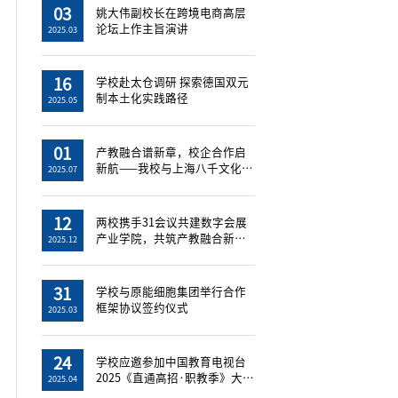
03
姚大伟副校长在跨境电商高层
论坛上作主旨演讲
2025.03
16
学校赴太仓调研 探索德国双元
制本土化实践路径
2025.05
01
产教融合谱新章，校企合作启
新航——我校与上海八千文化传
2025.07
媒有限公...
12
两校携手31会议共建数字会展
产业学院，共筑产教融合新高
2025.12
地
31
学校与原能细胞集团举行合作
框架协议签约仪式
2025.03
24
学校应邀参加中国教育电视台
2025《直通高招·职教季》大型
2025.04
直播节...