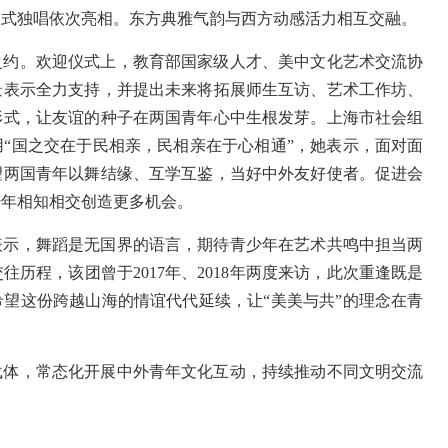
美式独唱依次亮相。东方典雅气韵与西方动感活力相互交融。
之约。欢迎仪式上，教育部国家级人才、美中文化艺术交流协
景表示全力支持，并提出未来将拓展师生互访、艺术工作坊、
形式，让友谊的种子在两国青年心中生根发芽。上海市社会组
“国之交在于民相亲，民相亲在于心相通”，她表示，面对面
望两国青年以舞结缘、互学互鉴，当好中外友好使者。促进会
少年相知相交创造更多机会。
表示，舞蹈是无国界的语言，期待青少年在艺术共鸣中担当两
历程，该团曾于2017年、2018年两度来访，此次重逢既是
望这份跨越山海的情谊代代延续，让“美美与共”的理念在青
载体，常态化开展中外青年文化互动，持续推动不同文明交流