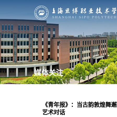
媒体关注
《青年报》：当古韵敦煌舞邂
艺术对话