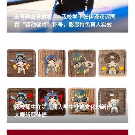
荣获三等奖，指导教师郑舒文获评“优秀指导奖”，充分展现
了我校美育育人与非遗创新教育的扎实成果。《梨园四角》展
板图《梨园四角》掐丝珐琅杯垫本次大赛由上海市教委民办教
五育融合育健将——我校学子张伊泽获评国
育管理处、民办教育综合党委办公室指导，上海市民办高校新
家“运动健将”称号，彰显特色育人实效
的社会阶层人士联谊会主办，上海师范大学天华学院新联会分
会、天华学院通识学院联合承办。赛事以推动中华优秀传统文
化创造性转化、创新性发展为核心宗旨，聚焦非遗文化现代化
创新表达，面向全市民办高校征集青年创意作品，旨在激发青
年学子文化创新活力，引导青年学子传承传统非遗文脉，以创
意设计
喜报！我校学子在第六届上海市大学生士兵
风采展示活动中斩获多项荣誉
在喜迎中国共产党成立105周年之际，第六届“闪耀的星最美
的你”上海市大学生士兵风采展示活动圆满落幕。学校选送的
退役大学生士兵凭借过硬的军旅素养、昂扬的青春风貌与扎实
的综合素养，在全市高校同台竞技中脱颖而出，斩获多项荣
誉：冶梁锐同学获评十佳“风采之星”，李航同学、王昰皓同
我校师生在第三届大学生非遗文化创新作品
学荣获“风采之星提名奖”，校军旅社获评“风采团队奖”，
为全市仅9支获此殊荣的团队之一。同时，在活动军旅文创作品
大赛斩获佳绩
征集评选中，全市入选的五幅入选优秀作品中两幅系我校作
品，充分展现了学校国防教育的扎实成效和立德树人的丰硕育
人成果。本次活动由上海市教育委员会、上海市人民政府征兵