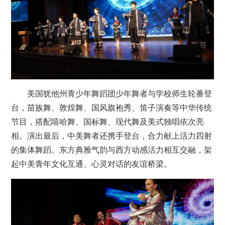
美国犹他州青少年舞蹈团少年舞者与学校师生轮番登
台，苗族舞、敦煌舞、国风旗袍秀、笛子演奏等中华传统
节目，搭配嘻哈舞、国标舞、现代舞及美式独唱依次亮
相。演出最后，中美舞者还携手登台，合力献上活力四射
的集体舞蹈。东方典雅气韵与西方动感活力相互交融，架
起中美青年文化互通、心灵对话的友谊桥梁。