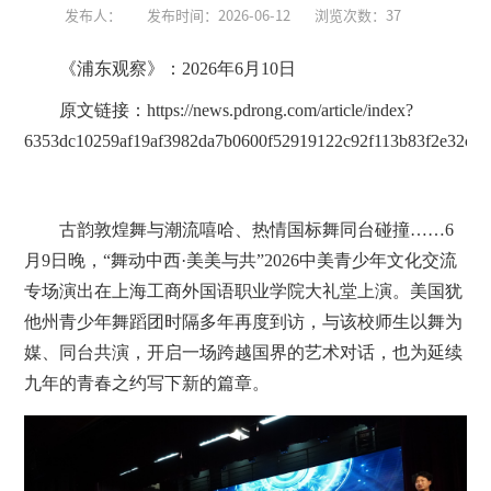
发布人：
发布时间：2026-06-12
浏览次数：
37
《浦东观察》：2026年6月10日
原文链接：
https://news.pdrong.com/article/index?
6353dc10259af19af3982da7b0600f52919122c92f113b83f2e32c43
古韵敦煌舞与潮流嘻哈、热情国标舞同台碰撞……6
月9日晚，“舞动中西·美美与共”2026中美青少年文化交流
专场演出在上海工商外国语职业学院大礼堂上演。美国犹
他州青少年舞蹈团时隔多年再度到访，与该校师生以舞为
媒、同台共演，开启一场跨越国界的艺术对话，也为延续
九年的青春之约写下新的篇章。