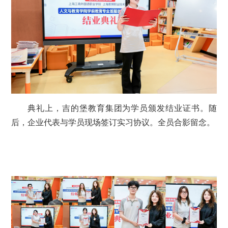
典礼上，吉的堡教育集团为学员颁发结业证书。随
后，企业代表与学员现场签订实习协议。全员合影留念。